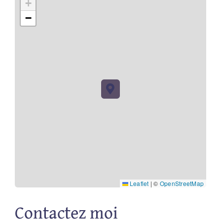
+
−
Leaflet
|
©
OpenStreetMap
Contactez moi