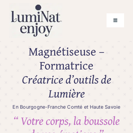
Skip
to
content
Toggle
Navigati
Magnétiseuse
–
Prestations
Formatrice
Tarifs
Créatrice d’outils de
Qui suis-je ?
Lumière
Téléchargement
En Bourgogne-Franche Comté et Haute Savoie
Mes outils de lumière
“ Votre corps, la boussole