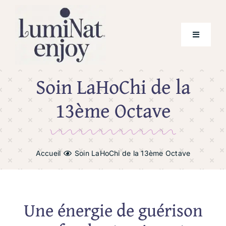
Skip
to
content
Toggle
Navigati
Soin LaHoChi de la
Prestations
13ème Octave
Tarifs
Qui suis-je ?
Accueil
Soin LaHoChi de la 13ème Octave
Téléchargement
Mes outils de lumière
Une énergie de guérison