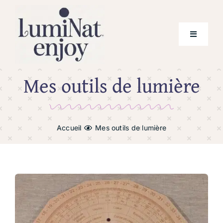
Skip
to
content
Toggle
Navigati
Mes outils de lumière
Prestations
Tarifs
Accueil
Mes outils de lumière
Qui suis-je ?
Téléchargement
Mes outils de lumière