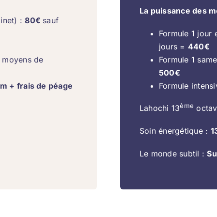
La puissance des mo
inet) :
80€
sauf
Formule 1 jour 
jours =
440€
 / moyens de
Formule 1 samed
500€
m + frais de péage
Formule intensi
ème
Lahochi 13
octav
Soin énergétique :
1
Le monde subtil :
Su