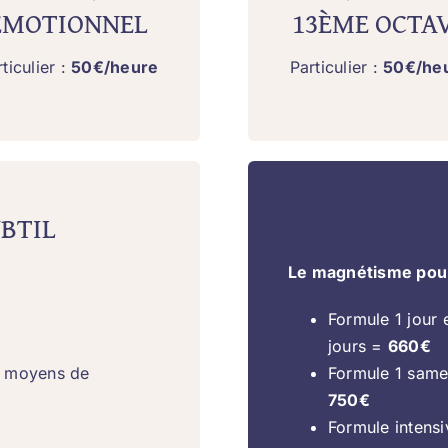
ÉMOTIONNEL
13ÈME OCTA
ticulier :
50€/heure
Particulier :
50€/he
BTIL
Le magnétisme pour 
Formule 1 jour 
jours =
660€
 / moyens de
Formule 1 samed
750€
Formule intensi