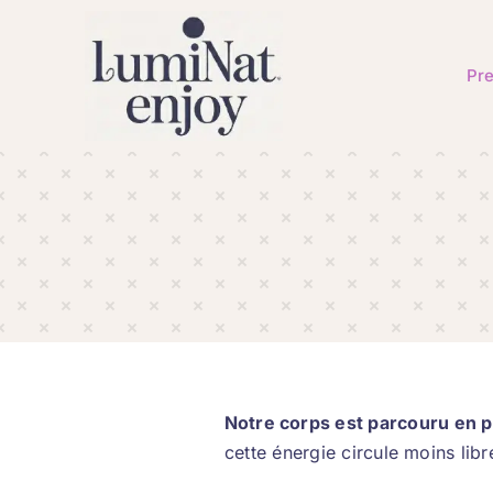
Skip
to
content
Pre
Notre corps est parcouru en p
cette énergie circule moins lib