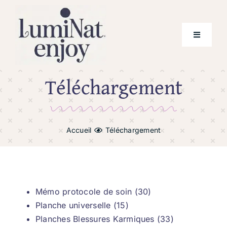
Skip
to
content
Toggle
Navigati
Téléchargement
Prestations
Tarifs
Accueil
Téléchargement
Qui suis-je ?
Téléchargement
Mémo protocole de soin (30)
Mes outils de lumière
Planche universelle (15)
Planches Blessures Karmiques (33)