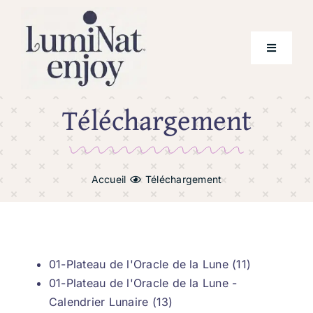
Skip
to
content
Toggle
Navigati
Téléchargement
Prestations
Tarifs
Accueil
Téléchargement
Qui suis-je ?
Téléchargement
01-Plateau de l'Oracle de la Lune (11)
Mes outils de lumière
01-Plateau de l'Oracle de la Lune -
Calendrier Lunaire (13)